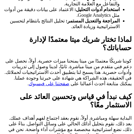
والتفاعل مع العلامة التجارية.
استخدام أدوات التحليل:
الاعتماد على بيانات دقيقة من أدوات
مثل Google Analytics.
المراجعة والتعديل المستمر:
تحليل النتائج بانتظام لتحسين
الاستراتيجية وزيادة العائد.
لماذا تختار شريك ميتا معتمدًا لإدارة
حساباتك؟
كوننا شريكًا معتمدًا من ميتا يمنحنا ميزات حصرية. أولاً، نحصل على
دعم فني متقدم من ميتا مباشرة. ثانيًا، لدينا وصول إلى تدريبات
وأدوات حصرية. هذا يسمح لنا بتطبيق أحدث الاستراتيجيات لحملاتك.
في الحقيقة، هذه الشراكة هي شهادة على خبرتنا وجودة عملنا.
يمكنك متابعة أحدث أعمالنا على
صفحتنا على فيسبوك
.
كيف نبدأ في قياس وتحسين العائد على
الاستثمار معًا؟
البداية سهلة ومباشرة. أولاً، نقوم بعقد اجتماع لفهم أهداف عملك.
بعد ذلك، نقوم بتحليل أدائك الحالي على وسائل التواصل. بناءً على
ذلك، نضع استراتيجية مخصصة مع مؤشرات أداء واضحة. نحن في