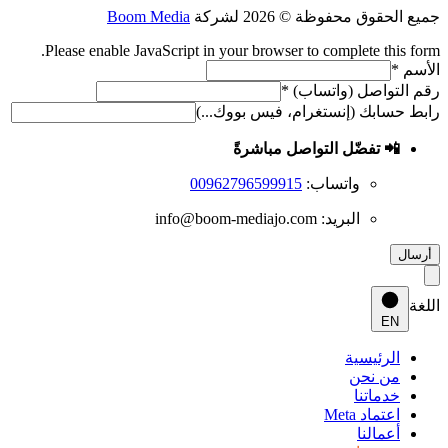
جميع الحقوق محفوظة © 2026 لشركة
Boom Media
Please enable JavaScript in your browser to complete this form.
الأسم
الأسم
*
(إنستغرام،
رقم التواصل (واتساب)
*
(واتساب)
رابط حسابك (إنستغرام، فيس بووك...)
📲 تفضّل التواصل مباشرةً
واتساب:
00962796599915
البريد:
info@boom-mediajo.com
أرسال
اللغة
EN
الرئيسية
من نحن
خدماتنا
اعتماد Meta
أعمالنا