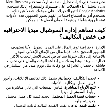
نحن نعتمد على أدوات تحليل متقدمة. أولاً، نستخدم Meta Business
Suite لتحليل أداء الحملات على فيسبوك وإنستغرام. ثانيًا، نستخدم
Google Analytics لتتبع التحويلات على موقعك. فضلاً عن ذلك،
نستخدم أدوات استماع اجتماعي لفهم تصور الجمهور. هذه الأدوات
تمنحنا رؤية شاملة ودقيقة لضمان أفضل عائد ممكن.
كيف تساهم إدارة السوشيال ميديا الاحترافية
في خفض التكاليف؟
الإدارة الاحترافية توفر المال على المدى الطويل. لأننا نستهدف
الجمهور الصحيح بدقة، فإننا نقلل من الإنفاق الإعلاني المهدر.
بالإضافة إلى ذلك، خبرتنا تساعد في تحديد الاستراتيجيات الأكثر
فعالية بسرعة. وهذا يمنعك من إضاعة الوقت والمال على تجارب
فاشلة. باختصار، الشراكة مع وكالة مثل بووم ميديا هي استثمار في
الكفاءة.
تحديد التكاليف الإجمالية:
يشمل ذلك تكاليف الإعلانات، وأجور
فريق العمل، وتكاليف الأدوات.
تتبع الأرباح المباشرة:
قياس المبيعات التي تأتي مباشرة من
روابط السوشيال ميديا.
حساب قيمة العميل المحتمل:
تحديد قيمة كل عميل محتمل
جديد يتم جلبه.
تقييم قيمة الوعي:
تقدير القيمة المالية لزيادة الوصول