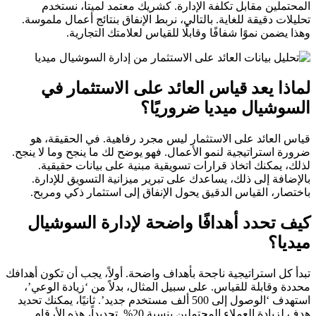
المحتملين مقابل تكلفة الإدارة. كشريك معتمد لميتا، نستخدم
تحليلات دقيقة للغاية. بالتالي، نربط الإنفاق بنتائج أعمال ملموسة.
وهذا يضمن نموًا شفافًا وقابلًا للقياس لعلامتك التجارية.
لماذا يعد قياس العائد على الاستثمار في
السوشيال ميديا ضروريًا؟
قياس العائد على الاستثمار ليس مجرد رفاهية. في الحقيقة، هو
ضرورة استراتيجية لنمو الأعمال. فهو يوضح لك ما ينجح وما لا ينجح.
لذلك، يمكنك اتخاذ قرارات تسويقية مبنية على بيانات حقيقية.
بالإضافة إلى ذلك، يساعدك على تبرير ميزانية التسويق للإدارة.
باختصار، القياس الدقيق يحول الإنفاق إلى استثمار ذكي ومربح.
كيف تحدد أهدافًا واضحة لإدارة السوشيال
ميديا؟
تبدأ كل استراتيجية ناجحة بأهداف واضحة. أولاً، يجب أن تكون أهدافك
محددة وقابلة للقياس. على سبيل المثال، بدلاً من ‘زيادة الوعي’،
استهدف ‘الوصول إلى 500 ألف مستخدم جديد’. ثانيًا، يمكنك تحديد
هدف لزيادة العملاء المحتملين بنسبة 20%. تحديداً، هذه الأرقام