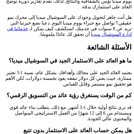
بووم ميديا نؤمن بالشفافية والنتائج. لذلك، نقدم تقارير دورية توضح
العائد على استثمارك بدقة.
هل أنت جاهز لتحويل وجودك على السوشيال ميديا إلى محرك نمو
حقيقي؟ تواصل مع خبراء بووم ميديا اليوم. دعنا نضع خبرتنا التي
تزيد عن 8 سنوات في خدمتك. استكشف كيف يمكن لـ
خدماتنا في
إدارة السوشيال ميديا
أن تحقق لك عائدًا ملموسًا.
الأسئلة الشائعة
ما هو العائد على الاستثمار الجيد في السوشيال ميديا؟
يعتمد العائد الجيد على مجالك وأهدافك. بشكل عام، نسبة 5:1 تعتبر
ممتازة، حيث يعني كل دولار تنفقه يعود بخمسة دولارات. لكن الأهم
هو تحقيق نمو مستمر وقابل للقياس.
كم من الوقت يستغرق رؤية عائد من التسويق الرقمي؟
قد ترى نتائج أولية خلال 1-3 أشهر. مع ذلك، يتطلب بناء عائد قوي
ومستدام من 6 إلى 12 شهرًا من العمل الاستراتيجي المتواصل
والمحتوى عالي الجودة.
هل يمكن حساب العائد على الاستثمار بدون تتبع