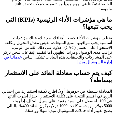
الواضحة تمكننا في بووم ميديا من تصميم حملات تحقق نتائج
ملموسة.
ما هي مؤشرات الأداء الرئيسية (KPIs) التي
يجب تتبعها؟
تختلف مؤشرات الأداء حسب أهدافك. مع ذلك، هناك مؤشرات
أساسية يجب مراقبتها. لتتبع المبيعات، نقيس معدل التحويل وتكلفة
الاستحواذ على العميل (CAC). علاوة على ذلك، لقياس الوعي،
نراقب مدى الوصول ومرات الظهور. أما لتقييم التفاعل، فنحن نركز
على المشاركات والتعليقات. هذه البيانات تشكل أساس
خدماتنا في
إدارة السوشيال ميديا
.
كيف يتم حساب معادلة العائد على الاستثمار
ببساطة؟
المعادلة بسيطة في جوهرها. أولاً، اطرح تكلفة استثمارك من إجمالي
الربح. ثم، اقسم النتيجة على تكلفة الاستثمار. أخيرًا، اضرب الناتج
في 100 للحصول على نسبة مئوية. على سبيل المثال، إذا ربحت
5000 دولار من حملة كلفت 1000 دولار، يكون العائد 400%. بالتالي،
يصبح تقييم أداء حملات السوشيال ميديا سهلاً وواضحًا.