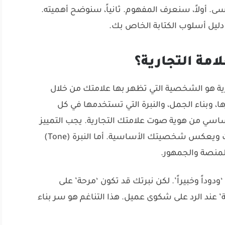
سى. أولاً، سنعرف المفهوم. ثانياً، سنوضح أهميته.
ليل أسلوب الكتابة الخاص بك.
امة التجارية؟
رية هو الشخصية التي تظهر بها علامتك من خلال
ا، وبناء الجمل، والنبرة التي تستخدمها في كل
ساسي من هوية صوت علامتك التجارية. يجب التمييز
بين الصوت والنبرة. الصوت (Voice) ثابت ويعكس شخصيتك الأساسية. أما النبرة (Tone)
لمنصة والجمهور.
دوداً وخبيراً’. لكن نبرتك قد تكون ‘مرحة’ على
 عند الرد على شكوى عميل. هذا التناغم هو سر بناء