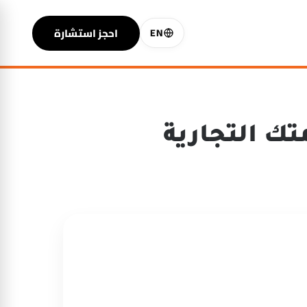
احجز استشارة
EN
تك التجارية