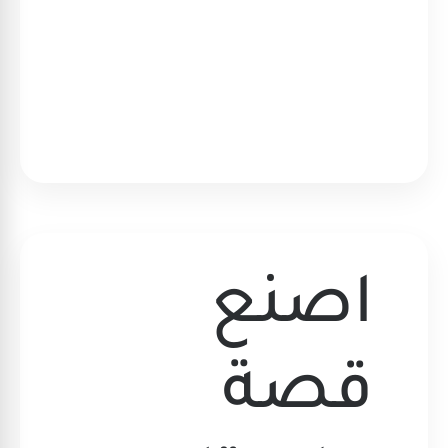
اصنع
قصة